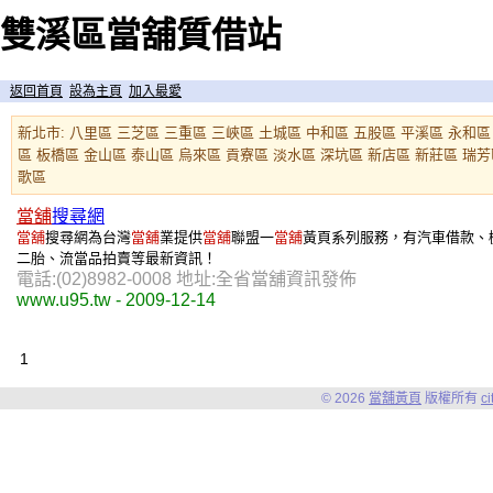
雙溪區當舖質借站
返回首頁
設為主頁
加入最愛
新北市
:
八里區
三芝區
三重區
三峽區
土城區
中和區
五股區
平溪區
永和區
區
板橋區
金山區
泰山區
烏來區
貢寮區
淡水區
深坑區
新店區
新莊區
瑞芳
歌區
當舖
搜尋網
當舖
搜尋網為台灣
當舖
業提供
當舖
聯盟一
當舖
黃頁系列服務，有汽車借款、
二胎、流當品拍賣等最新資訊！
電話:(02)8982-0008 地址:全省當舖資訊發佈
www.u95.tw - 2009-12-14
1
© 2026
當舖黃頁
版權所有
c