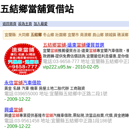
五結鄉當舖質借站
返回首頁
設為主頁
加入最愛
宜蘭縣
:
大同鄉
五結鄉
冬山鄉
壯圍鄉
宜蘭市
南澳鄉
員山鄉
頭城鎮
礁溪鄉
五結鄉
當舖
-遠東
當舖
優質首選
宜蘭
當舖
推薦優質合法-遠東
當舖
專宜蘭汽車借款、
款週轉-提供免費估價諮詢,宜蘭最低利息優惠,是你借
電話:03-9658-777 地址:宜蘭縣五結鄉中
vip222.u95.tw - 2010-02-05
永信
當舖
汽車借款
黃金 名錶 汽車 機車 房屋土地二胎代辦 工商融資
電話:039655000 地址:宜蘭縣五結鄉中正路二段1號
- 2009-12-22
興盛
當舖
興盛
當舖
專業提供基隆市
當舖
汽機車借款,票貼現,流當品拍賣,代償,資金週轉
電話:03-9561458 地址:宜蘭縣五結鄉中正路1段186號
- 2009-12-22